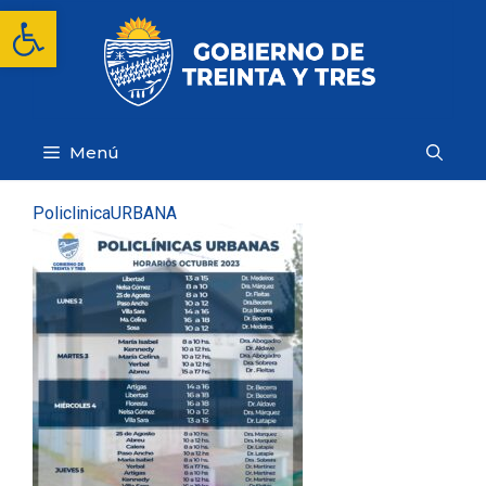
Saltar
Abrir barra de herramientas
al
contenido
Menú
PoliclinicaURBANA