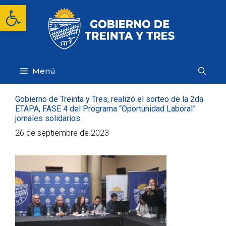
Saltar
Abrir barra de herramientas
al
contenido
Menú
Gobierno de Treinta y Tres, realizó el sorteo de la 2da
ETAPA, FASE 4 del Programa “Oportunidad Laboral”
jornales solidarios.
26 de septiembre de 2023