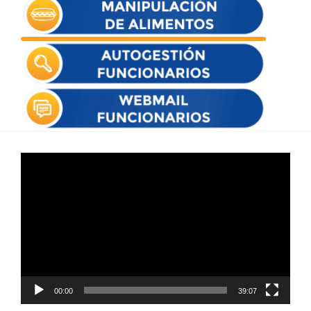
Reproductor
de
vídeo
00:00
39:07