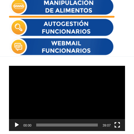
Reproductor
de
vídeo
00:00
39:07