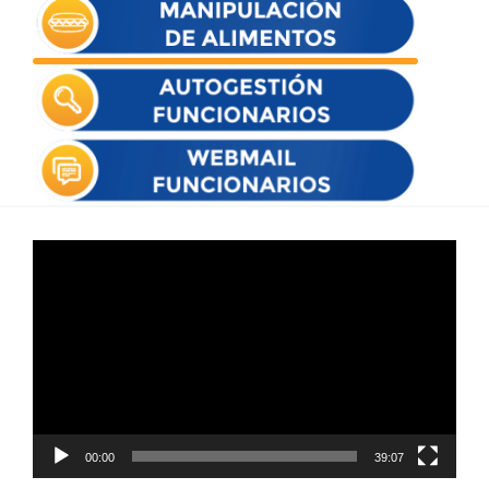
Reproductor
de
vídeo
00:00
39:07