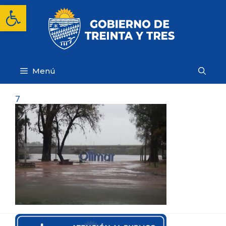
Saltar
Abrir barra de herramientas
al
contenido
Menú
7