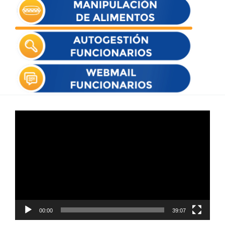
Reproductor
de
vídeo
00:00
39:07