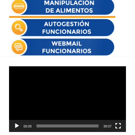
Reproductor
de
vídeo
00:00
39:07