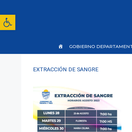
Saltar
al
contenido
Abrir barra de herramientas
Inicio
GOBIERNO DEPARTAMEN
EXTRACCIÓN DE SANGRE