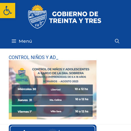
Saltar
Abrir barra de herramientas
al
contenido
Menú
CONTROL NIÑOS Y AD_