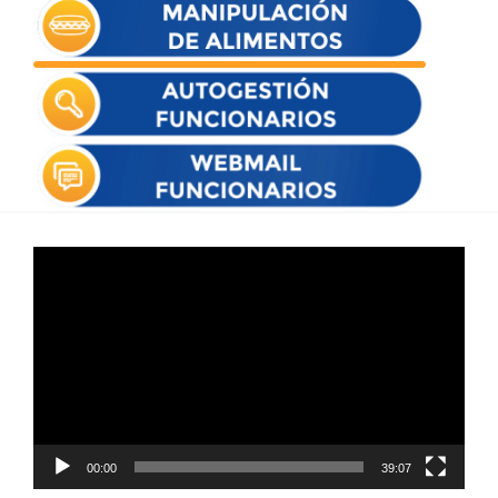
Reproductor
de
vídeo
00:00
39:07