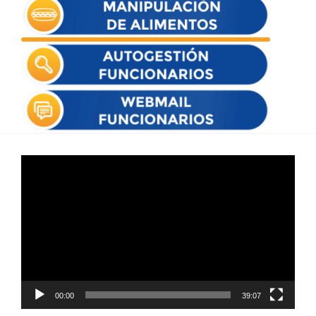
Reproductor
de
vídeo
00:00
39:07