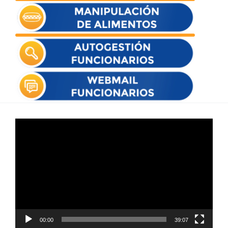
Reproductor
de
vídeo
00:00
39:07