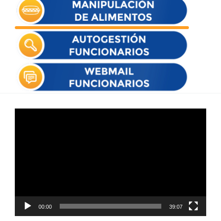
Reproductor
de
vídeo
00:00
39:07