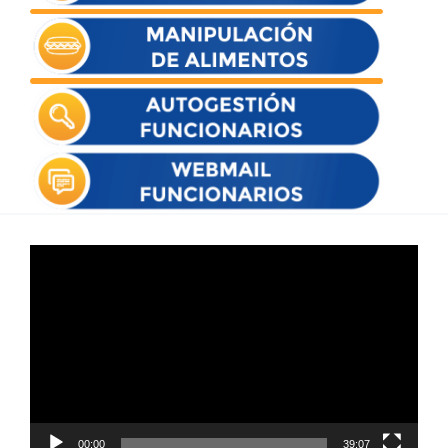
Reproductor
de
vídeo
00:00
39:07