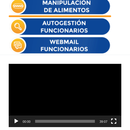
Reproductor
de
vídeo
00:00
39:07