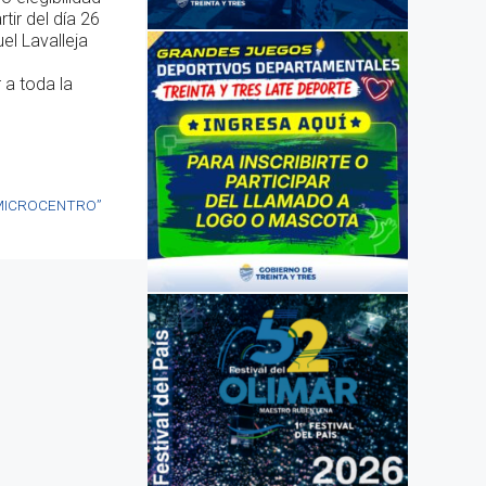
tir del día 26
el Lavalleja
 a toda la
 – “MICROCENTRO”