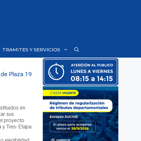
TRAMITES Y SERVICIOS
 de Plaza 19
tituidos en
tar sus
el proyecto
a y Tres- Etapa
o elegibilidad