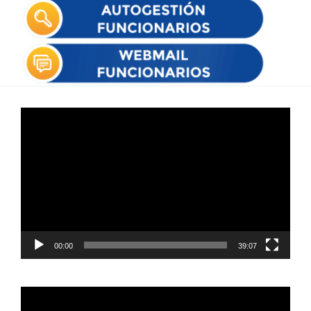
Reproductor
de
vídeo
00:00
39:07
Reproductor
de