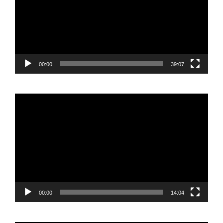
00:00
39:07
Reproductor
de
vídeo
00:00
14:04