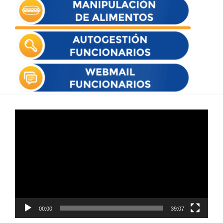
Reproductor
de
vídeo
00:00
39:07