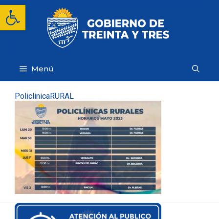
Saltar
Abrir barra de herramientas
al
contenido
Menú
PoliclinicaRURAL