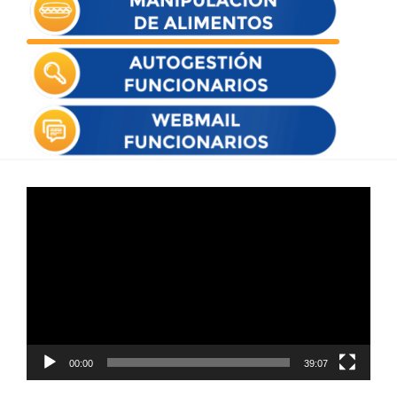
Reproductor
de
vídeo
00:00
39:07