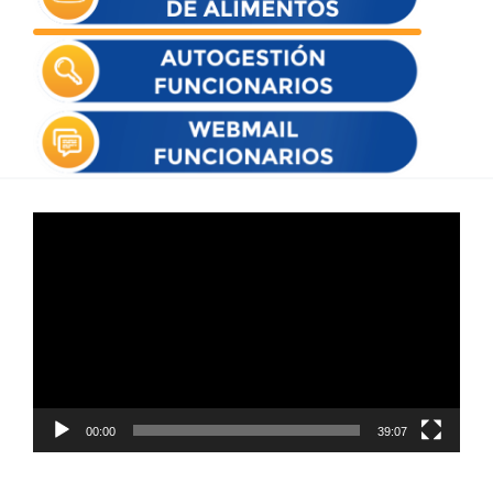
Reproductor
de
vídeo
00:00
39:07