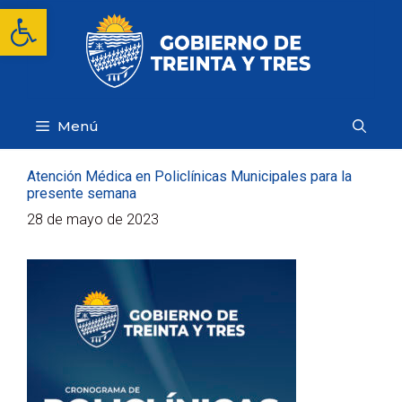
Saltar
Abrir barra de herramientas
al
contenido
Menú
Atención Médica en Policlínicas Municipales para la
presente semana
28 de mayo de 2023