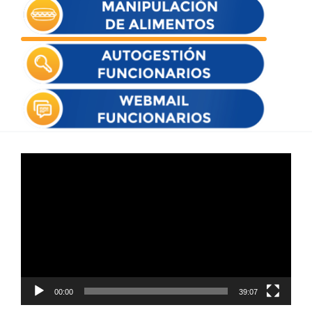
Reproductor
de
vídeo
00:00
39:07