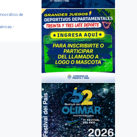
mocrático de
éricas.-