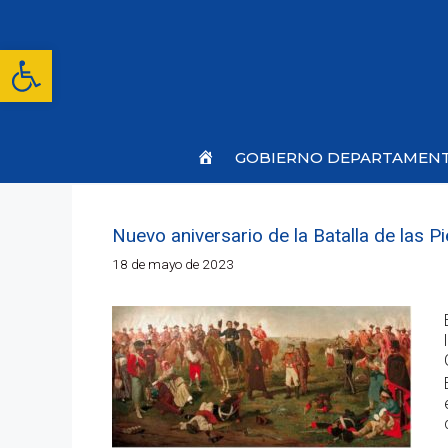
Saltar
al
contenido
Abrir barra de herramientas
Inicio
GOBIERNO DEPARTAMEN
Nuevo aniversario de la Batalla de las P
18 de mayo de 2023