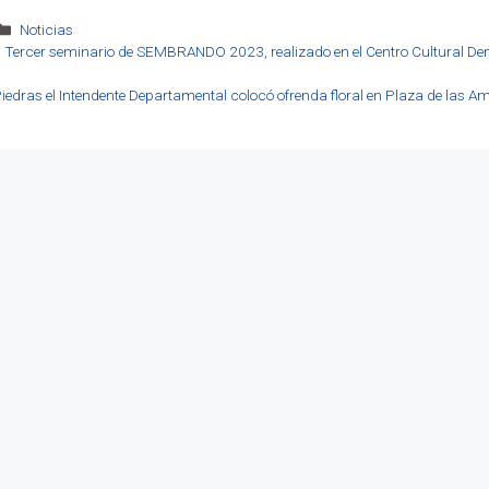
Categorías
Noticias
l Tercer seminario de SEMBRANDO 2023, realizado en el Centro Cultural De
Piedras el Intendente Departamental colocó ofrenda floral en Plaza de las Am