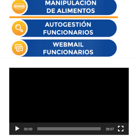
Reproductor
de
vídeo
00:00
39:07