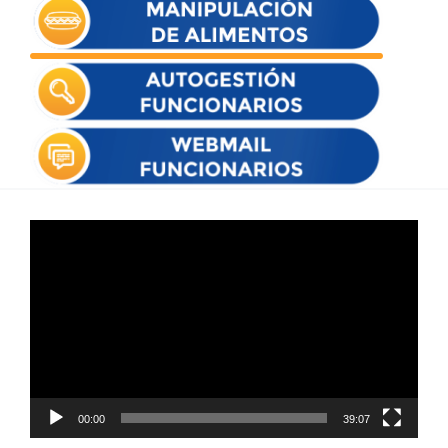
Reproductor
de
vídeo
00:00
39:07