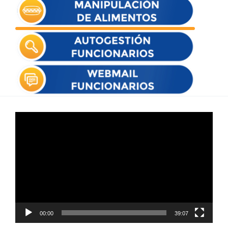
Reproductor
de
vídeo
00:00
39:07