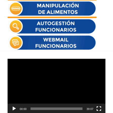
Reproductor
de
vídeo
00:00
39:07