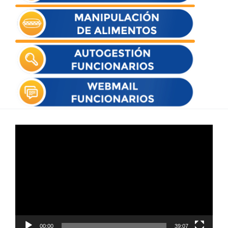
Reproductor
de
vídeo
00:00
39:07