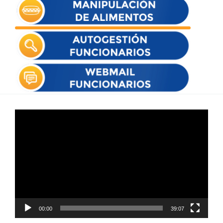
Reproductor
de
vídeo
00:00
39:07