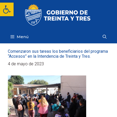
Saltar
Abrir barra de herramientas
al
contenido
Menú
Comenzaron sus tareas los beneficiarios del programa
“Accesos” en la Intendencia de Treinta y Tres.
4 de mayo de 2023