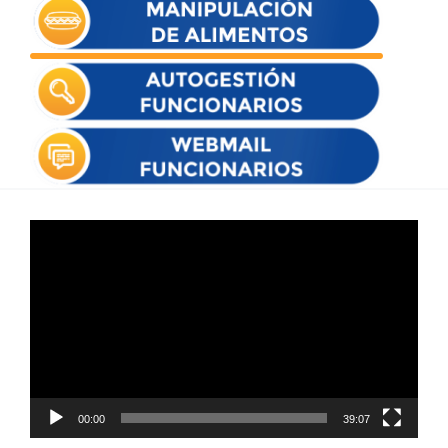
Reproductor
de
vídeo
00:00
39:07