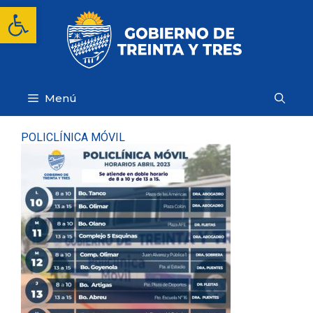
Saltar
Abrir barra de herramientas
al
contenido
Menú
POLICLÍNICA MÓVIL