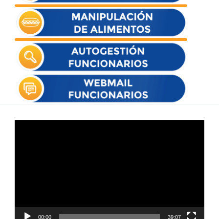
Reproductor
de
vídeo
00:00
39:07