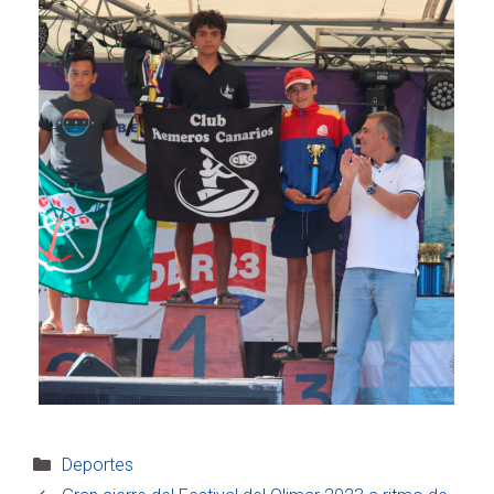
Categorías
Deportes