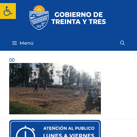
Saltar
Abrir barra de herramientas
al
contenido
Menú
00