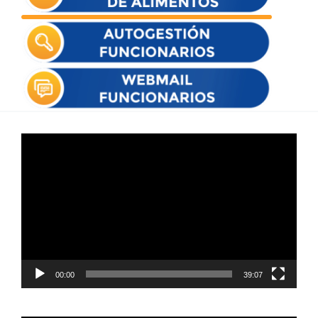
Reproductor
de
vídeo
00:00
39:07