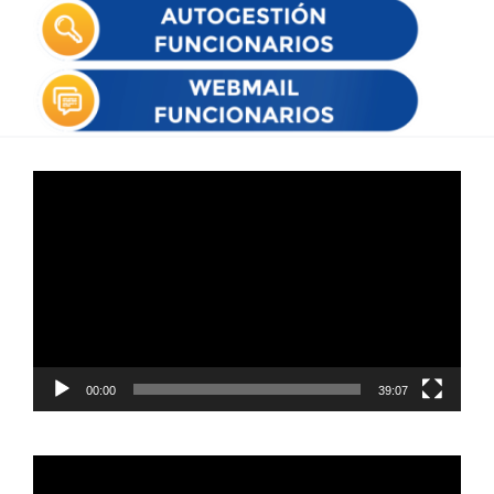
Reproductor
de
vídeo
00:00
39:07
Reproductor
de