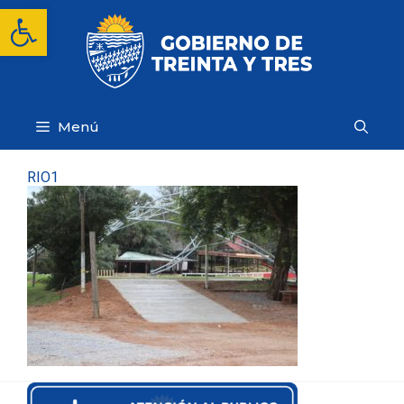
Saltar
Abrir barra de herramientas
al
contenido
Menú
RIO1