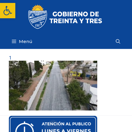
Saltar
Abrir barra de herramientas
al
contenido
Menú
1