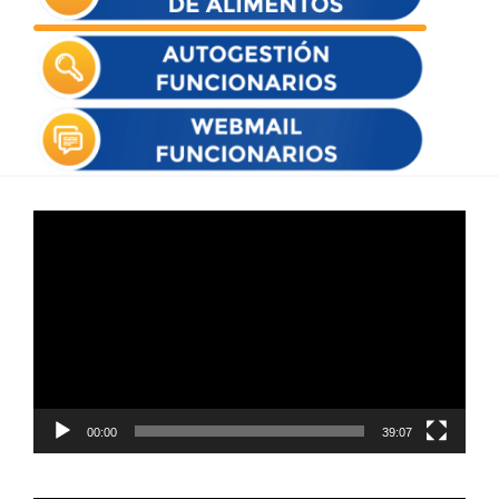
Reproductor
de
vídeo
00:00
39:07