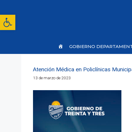
Saltar
al
contenido
Abrir barra de herramientas
Inicio
GOBIERNO DEPARTAMEN
Atención Médica en Policlínicas Munici
13 de marzo de 2023