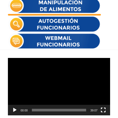
Reproductor
de
vídeo
00:00
39:07