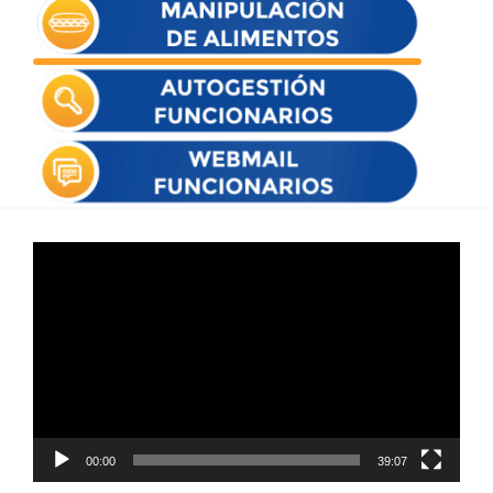
Reproductor
de
vídeo
00:00
39:07