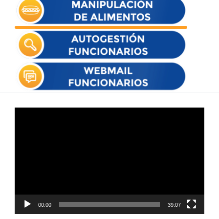
Reproductor
de
vídeo
00:00
39:07