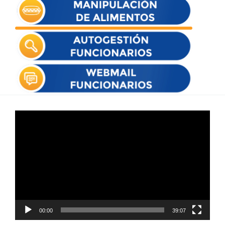
Reproductor
de
vídeo
00:00
39:07