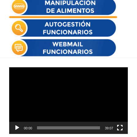
Reproductor
de
vídeo
00:00
39:07