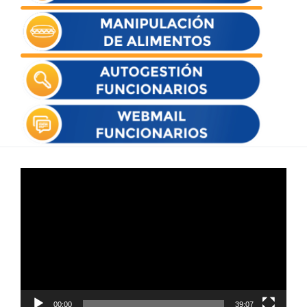
Reproductor
de
vídeo
00:00
39:07