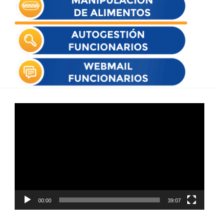
Reproductor
de
vídeo
00:00
39:07