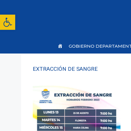
Saltar
al
contenido
Abrir barra de herramientas
Inicio
GOBIERNO DEPARTAMEN
EXTRACCIÓN DE SANGRE