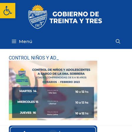
Saltar
Abrir barra de herramientas
al
contenido
Menú
CONTROL NIÑOS Y AD_