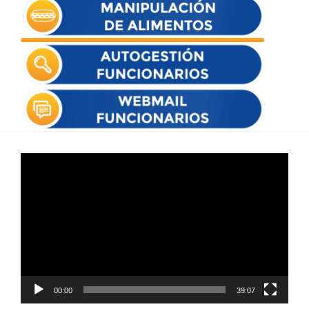
Reproductor
de
vídeo
00:00
39:07