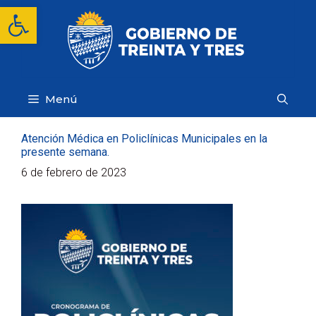
Saltar
Abrir barra de herramientas
al
contenido
Menú
Atención Médica en Policlínicas Municipales en la
presente semana.
6 de febrero de 2023