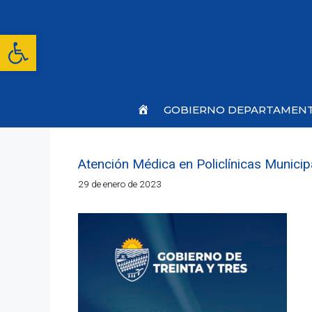
Saltar
al
contenido
Abrir barra de herramientas
Inicio
GOBIERNO DEPARTAMEN
Atención Médica en Policlínicas Munici
29 de enero de 2023