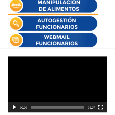
Reproductor
de
vídeo
00:00
39:07